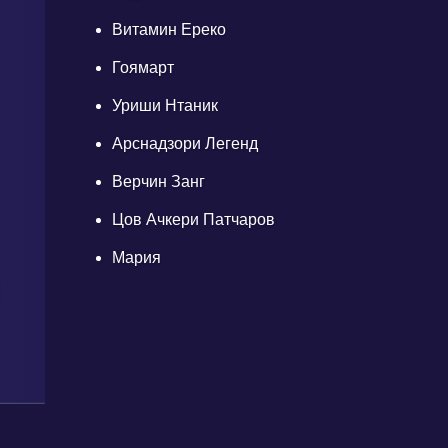
Витамин Ереко
Гоямарт
Уриши Нтаник
Арснадзори Легенд
Верчин Занг
Цов Ачкери Патчаров
Мария