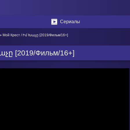
Сериалы
» Мой Крест / Իմ Խաչը [2019/Фильм/16+]
աչը [2019/Фильм/16+]