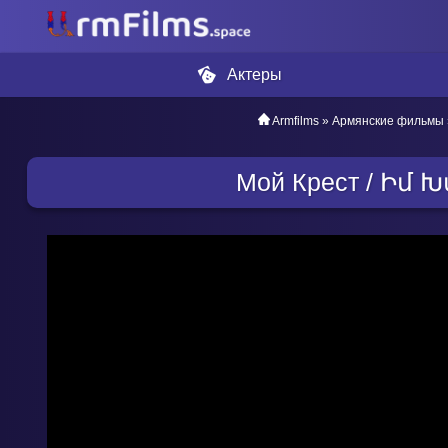
Актеры
Armfilms
»
Армянские фильмы
Мой Крест / Իմ Խ