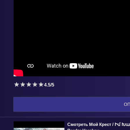
4.5/5
О
Смотреть Мой Крест / Իմ Խաչ