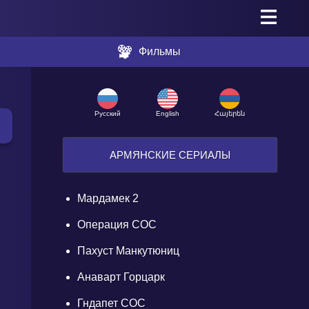
Фильмы
Русский
English
Հայերեն
АРМЯНСКИЕ СЕРИАЛЫ
Мардамек 2
Операция СОС
Пахуст Манкутюниц
Анаварт Горцарк
Гндапет СОС