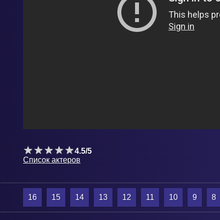
4.5/5
Список актеров
16
15
14
13
12
11
10
9
8