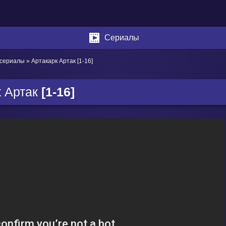
Сериалы
 сериалы
» Артакарк Артак [1-16]
к Артак
[1-16]