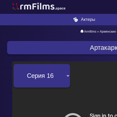
Актеры
Armfilms
»
Армянские
Артакар