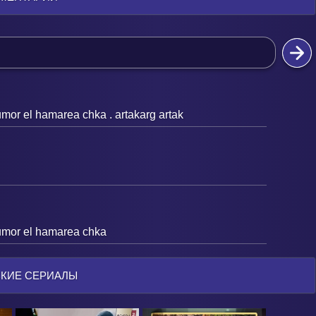
umor el hamarea chka . artakarg artak
humor el hamarea chka
КИЕ СЕРИАЛЫ