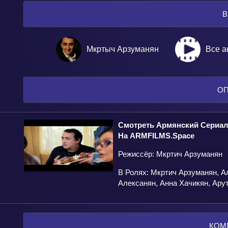
В
Мкртыч Арзуманян
Все а
О
Смотреть Армянский Сериал 
На ARMFILMS.space
Режиссёр: Мкртич Арзуманян
В Ролях: Мкртич Арзуманян, А
Алексанян, Анна Хачикян, Ару
КОМ