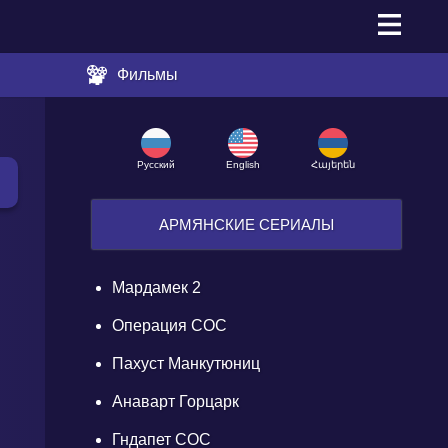
Фильмы
Русский
English
Հայերեն
АРМЯНСКИЕ СЕРИАЛЫ
Мардамек 2
Операция СОС
Пахуст Манкутюниц
Анаварт Горцарк
Гндапет СОС