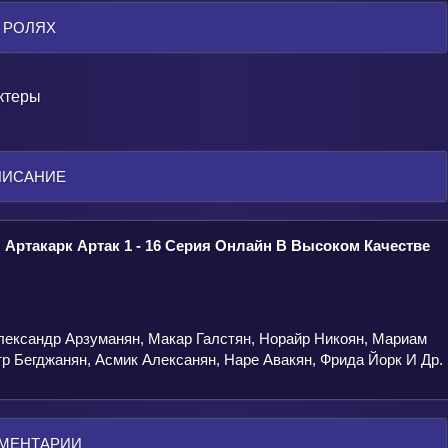
 РОЛЯХ
ктеры
ПИСАНИЕ
Артакарк Артак 1 - 16 Серия Онлайн В Высоком Качестве
лександр Арзуманян, Макар Галстян, Норайр Никоян, Мариам
тр Бегджанян, Асмик Алексанян, Наре Авакян, Фрида Йорк И Др.
МЕНТАРИИ