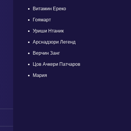
Витамин Ереко
Гоямарт
Уриши Нтаник
Арснадзори Легенд
Верчин Занг
Цов Ачкери Патчаров
Мария