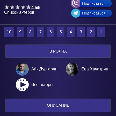
Подписаться
4.5/5
Список актеров
Подписаться
10
9
8
7
6
5
4
3
2
1
В РОЛЯХ
Айк Дургарян
Ева Хачатрян
Все актеры
ОПИСАНИЕ