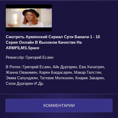
Смотреть Армянский Сериал Срти Банали 1 - 10
Серия Онлайн В Высоком Качестве На
ARMFILMS.space
Режиссёр: Григорий Есаян
В Ролях: Григорий Есаян, Айк Дургарян, Ева Хачатрян,
Жанна Овакимян, Карен Багдасарян, Макар Галстян,
Эмма Сапунджян, Татевик Мелконян, Кнарик Закарян,
Сюзи Дургарян И Др.
КОММЕНТАРИИ