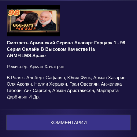
Смотреть Армянский Сериал Анаварт Горцарк 1 - 98
Серия Онлайн В Высоком Качестве На
ARMFILMS.space
Режиссёр: Арман Хачатрян
В Ролях: Альберт Сафарян, Юлия Финк, Арман Хазарян,
Оля Акопян, Нелли Херанян, Гран Овсепян, Анжелика
Габоян, Айк Саргсян, Арман Аристакесян, Маргарита
Дарбинян И Др.
КОММЕНТАРИИ