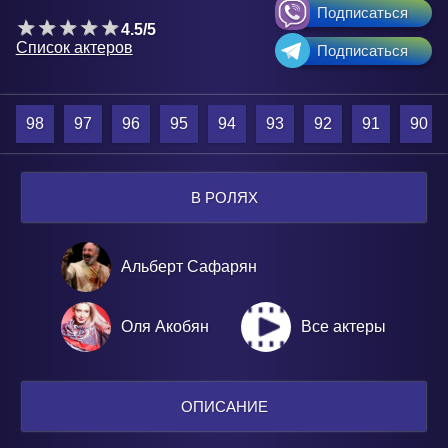
Подписаться
4.5/5
Список актеров
Подписаться
98
97
96
95
94
93
92
91
90
В РОЛЯХ
Альберт Сафарян
Оля Акобян
Все актеры
ОПИСАНИЕ