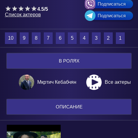
Подписаться
4.5/5
Список актеров
Подписаться
10
9
8
7
6
5
4
3
2
1
В РОЛЯХ
Мкртич Кебабчян
Все актеры
ОПИСАНИЕ