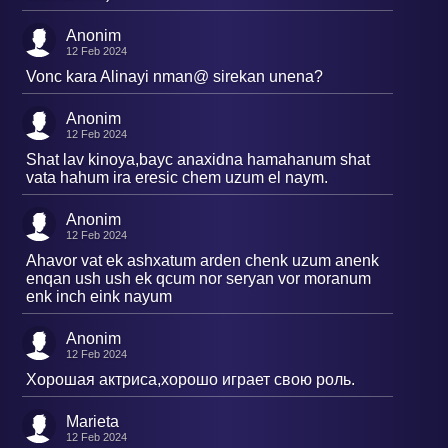
Anonim
12 Feb 2024
Vonc kara Alinayi nman@ sirekan unena?
Anonim
12 Feb 2024
Shat lav kinoya,bayc anaxidna hamahanum shat
vata hahum ira eresic chem uzum el naym.
Anonim
12 Feb 2024
Ahavor vat ek ashxatum arden chenk uzum anenk
enqan ush ush ek qcum nor seryan vor moranum
enk inch eink nayum
Anonim
12 Feb 2024
Хорошая актриса,хорошо играет свою роль.
Marieta
12 Feb 2024