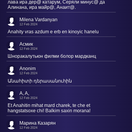
лава ира дер@ катарум, Серяли минус@ да
Алинана, ира майр@, Анаит@.
Milena Vardanyan
12 Feb 2024
Anahity vras azdum e erb en kinoyic hanelu
Асмик
12 Feb 2024
Шноракалутьюн филми болор мардканц
Anonim
12 Feb 2024
Անահիտի դերասանուհին
A, A,
12 Feb 2024
Et Anahitin mihat mard charek, te che et
hangstatsoxe chi! Balkim saxin morana!
Марина Казарян
12 Feb 2024