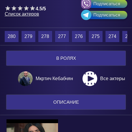
Подписаться
4.5/5
Список актеров
Подписаться
280
279
278
277
276
275
274
27
В РОЛЯХ
Мкртич Кебабчян
Все актеры
ОПИСАНИЕ