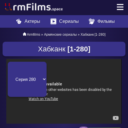
Актеры
Сериалы
Фильмы
Armfilms
»
Армянские сериалы
» Хабканк [1-280]
Хабканк
[1-280]