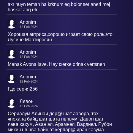
axr nuyn teman ha krknum eq bolor serianeri mej
haskacanq eli
Anonim
12 Feb 2024
Хорошая актриса,хорошо играет свою роль.это
Лусине Мартиросян.
Anonim
12 Feb 2024
Menak Avona lave. Hay txerke orinak vertsnen
Anonim
12 Feb 2024
Где серия256
Левон
12 Feb 2024
Сериалум Алинаи дер@ шат аавора, тох
чнехана байц шат шата нвнвум. Давон шат
лава хахум, Аван эл, Арамнел, Варднел. Рубон
микич нв нва байц эт керпар@ иран сазума