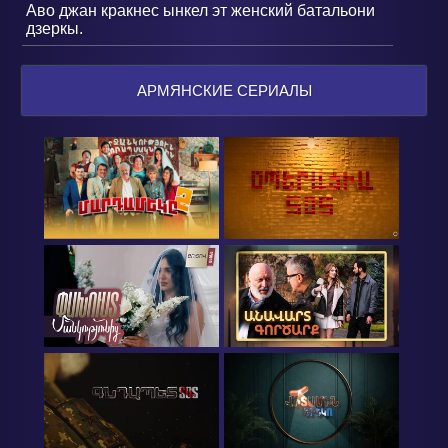
Аво джан кракнес ынкел эт женский батальони
дзеркы.
АРМЯНСКИЕ СЕРИАЛЫ