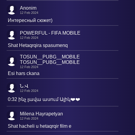
Anonim
12 Feb 2024
Интересный сюжет)
POWERFUL - FIFA MOBILE
12 Feb 2024
Shat Hetaqrqira spasumenq
TOSUN__PUBG__MOBILE
TOSUN__PUBG__MOBILE
12 Feb 2024
Esi hars ckana
Ն.Վ
12 Feb 2024
0:32 ինչ լավա ասում Ալիկ❤️❤️
Milena Hayrapetyan
12 Feb 2024
Shat hacheli u hetaqrqir film e