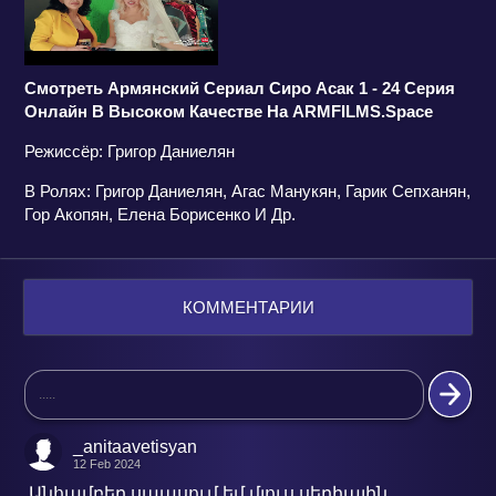
Смотреть Армянский Сериал Сиро Асак 1 - 24 Серия
Онлайн В Высоком Качестве На ARMFILMS.space
Режиссёр: Григор Даниелян
В Ролях: Григор Даниелян, Агас Манукян, Гарик Сепханян,
Гор Акопян, Елена Борисенко И Др.
КОММЕНТАРИИ
_anitaavetisyan
12 Feb 2024
Անհամբեր սպասում եմ մյուս սերիային