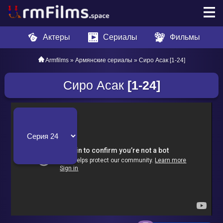
Актеры
Сериалы
Фильмы
Armfilms
»
Армянские сериалы
» Сиро Асак [1-24]
Сиро Асак
[1-24]