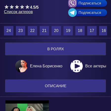
Подписаться
4.5/5
Список актеров
Подписаться
24
23
22
21
20
19
18
17
16
В РОЛЯХ
Елена Борисенко
Все актеры
ОПИСАНИЕ