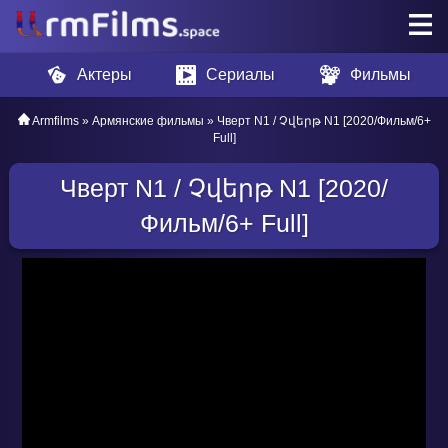
Актеры
Сериалы
Фильмы
Armfilms
»
Армянские фильмы
» Чверт N1 / Չվերթ N1 [2020/Фильм/6+
Full]
Чверт N1 / Չվերթ N1 [2020/
Фильм/6+ Full]