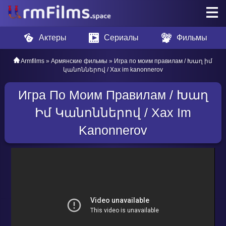
Актеры
Сериалы
Фильмы
Armfilms
»
Армянские фильмы
» Игра по моим правилам / Խաղ իմ
կանոններով / Xax im kanonnerov
Игра По Моим Правилам / Խաղ
Իմ Կանոններով / Xax Im
Kanonnerov