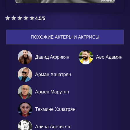
4.5/5
ПОХОЖИЕ АКТЕРЫ И АКТРИСЫ
Давид Африкян
Аво Адамян
Арман Хачатрян
Армен Марутян
Техмине Хачатрян
Алина Аветисян