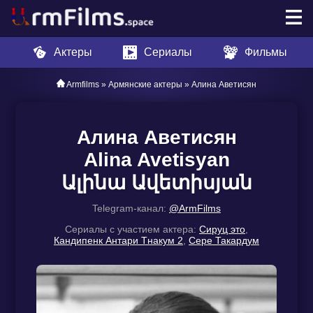
Актеры
Сериалы
Фильмы
Armfilms
»
Армянские актеры
» Алина Аветисян
Алина Аветисян
Alina Avetisyan
Ալինա Ավետիսյան
Telegram-канал:
@ArmFilms
Сериалы с участием актера:
Сируц это
,
Кандипенк Антари Тнакум 2
,
Сере Такардум