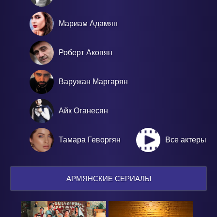
Мариам Адамян
Роберт Акопян
Варужан Маргарян
Айк Оганесян
Тамара Геворгян
Все актеры
АРМЯНСКИЕ СЕРИАЛЫ