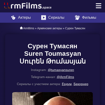
Актеры
Сериалы
Фильмы
Armfilms
»
Армянские актеры
» Сурен Тумасян
Сурен Тумасян
Suren Toumasyan
Սուրեն Թումասյան
Instagram:
@tumasyansuren
Telegram-канал:
@ArmFilms
Сериалы с участием актера:
Ердум
,
Бекорнер