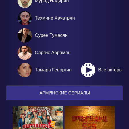
Мурад Надирян
Техмине Хачатрян
Сурен Тумасян
Саргис Абрамян
Тамара Геворгян
Все актеры
АРМЯНСКИЕ СЕРИАЛЫ