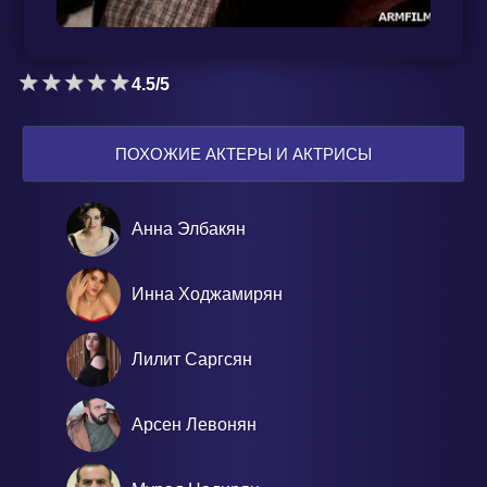
4.5/5
ПОХОЖИЕ АКТЕРЫ И АКТРИСЫ
Анна Элбакян
Инна Ходжамирян
Лилит Саргсян
Арсен Левонян