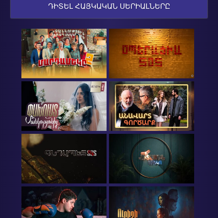
ԴԻՏԵԼ ՀԱՅԿԱԿԱՆ ՍԵՐԻԱԼՆԵՐԸ