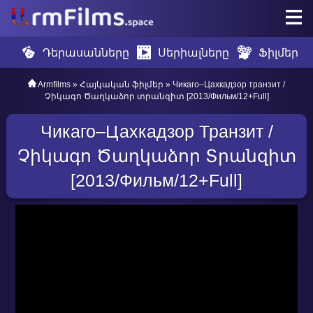
Դերասանները
Սերիալները
Ֆիլմեր
Armfilms
»
Հայկական ֆիլմեր
» Чикаго–Цахкадзор транзит /
Չիկագո Ծաղկաձոր տրանզիտ [2013/Фильм/12+Full]
Чикаго–Цахкадзор Транзит /
Չիկագո Ծաղկաձոր Տրանզիտ
[2013/Фильм/12+Full]