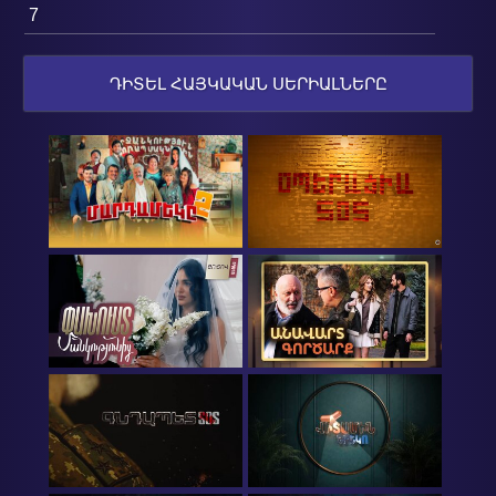
7
ԴԻՏԵԼ ՀԱՅԿԱԿԱՆ ՍԵՐԻԱԼՆԵՐԸ