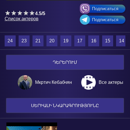
Подписаться
4.5/5
Список актеров
Подписаться
24
23
21
20
19
17
16
15
14
ԴԵՐԵՐՈՒՄ
Мкртич Кебабчян
Все актеры
ՍԵՐԻԱԼԻ ՆԿԱՐԱԳՐՈՒԹՅՈՒՆԸ