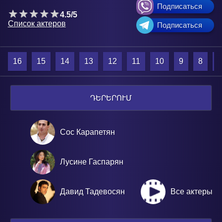
Подписаться
4.5/5
Список актеров
Подписаться
16
15
14
13
12
11
10
9
8
7
ԴԵՐԵՐՈՒՄ
Сос Карапетян
Лусине Гаспарян
Давид Тадевосян
Все актеры