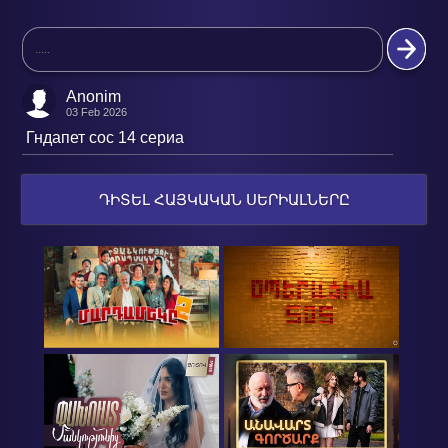
Anonim
03 Feb 2026
Гндапет сос 14 сериа
ԴԻՏԵԼ ՀԱՅԿԱԿԱՆ ՍԵՐԻԱԼՆԵՐԸ