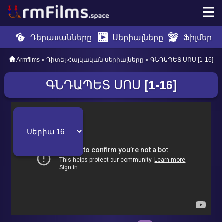
Դերասանները
Սերիալները
Ֆիլմեր
Armfilms
»
Դիտել Հայկական սերիալները
» ԳՆԴԱՊԵՏ ՍՈՍ [1-16]
ԳՆԴԱՊԵՏ ՍՈՍ
[1-16]