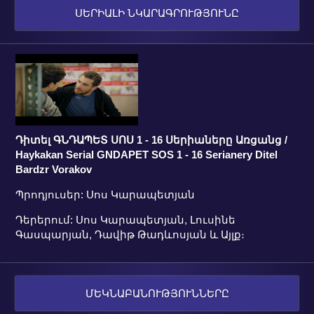
ՍԵՐԻԱԼԻ ՆԿԱՐԱԳՐՈՒԹՅՈՒՆԸ
Դիտել ԳՆԴԱՊԵՏ ՍՈՍ 1 - 16 Սերիաները Առցանց /
Haykakan Serial GNDAPET SOS 1 - 16 Serianery Ditel
Bardzr Vorakov
Պրոդյուսեր: Սոս Կարապետյան
Դերերում: Սոս Կարապետյան, Լուսինե
Գասպարյան, Դավիթ Թադևոսյան ԵՒ Այլք։
ՄԵԿՆԱԲԱՆՈՒԹՅՈՒՆՆԵՐԸ