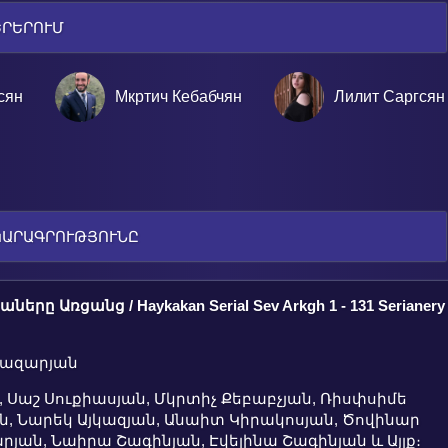
ԵՐԵՐՈՒՄ
сян
Мкртич Кебабчян
Лилит Саргсян
ԿԱՐԱԳՐՈՒԹՅՈՒՆԸ
ները Առցանց / Haykakan Serial Sev Arkgh 1 - 131 Serianery
Խազարյան
, Սաշ Սուքիասյան, Մկրտիչ Քեբաբչյան, Ռիսփսիմե
ան, Նարեկ Այկազյան, Անաիտ Կիրակոսյան, Ծովինար
յան, Նաիրա Շագինյան, Էվելինա Շագինյան ԵՒ Այլք։