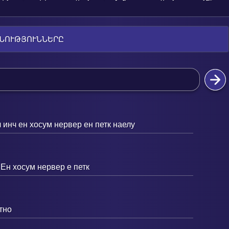
ՆՈՒԹՅՈՒՆՆԵՐԸ
инч ен хосум нервер ен петк наелу
 Ен хосум нервер е петк
тно