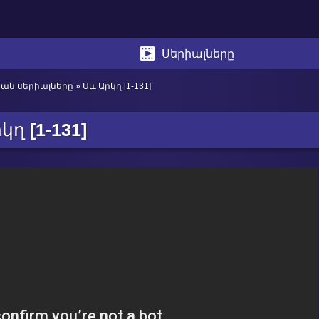
Սերիալները
կան սերիալները
» Սև Արկղ [1-131]
րկղ
[1-131]