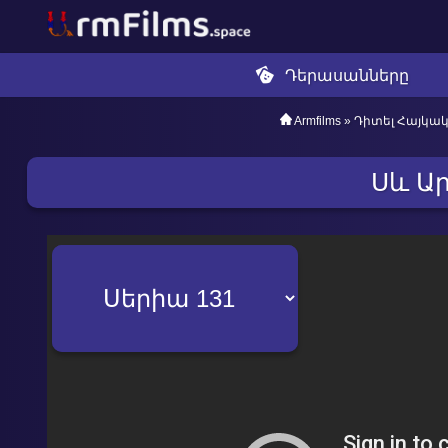
Դերասանները
Armfilms
»
Դիտել Հայկա
Սև Ա