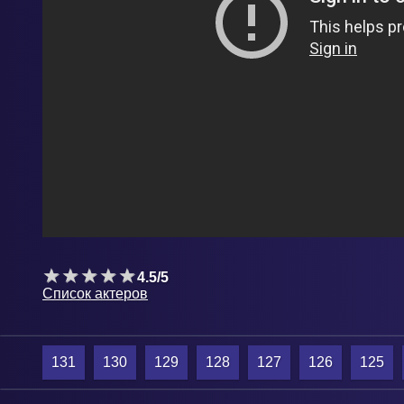
4.5/5
Список актеров
131
130
129
128
127
126
125