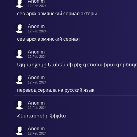
Anonim
12 Feb 2024
сев аркх армянский сериал актеры
Anonim
12 Feb 2024
сев аркх армянский сериал
Anonim
12 Feb 2024
Այդ աղջիկը Նանեն մի քիչ գժոտա իրա գործողու
Anonim
12 Feb 2024
перевод сериала на русский язык
Anonim
12 Feb 2024
Հետաքրքիր ֆիլմա
Anonim
12 Feb 2024