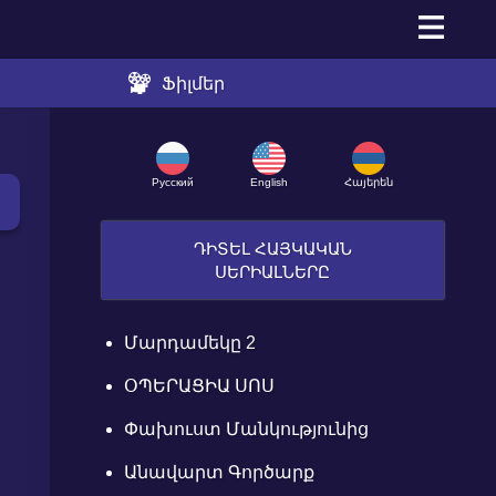
Ֆիլմեր
Русский
English
Հայերեն
ԴԻՏԵԼ ՀԱՅԿԱԿԱՆ
ՍԵՐԻԱԼՆԵՐԸ
Մարդամեկը 2
ՕՊԵՐԱՑԻԱ ՍՈՍ
Փախուստ Մանկությունից
Անավարտ Գործարք