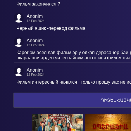
Фильм закончился ?
Anonim
12 Feb 2024
Черный ящик -перевод фильма
Anonim
12 Feb 2024
Карог эм асел лав фильм эр у оякап дерасанер баиц
нкараанви арден чи эл найвум апсос инч фильм пча
Anonim
12 Feb 2024
Фильм интересный начался , только прошу вас не и
ԴԻՏԵԼ ՀԱՅԿ