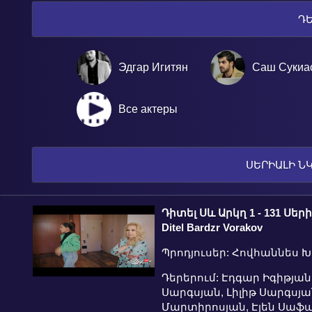
Դ
Эдгар Игитян
Саш Сукиа
Все актеры
ՍԵՐԻԱԼԻ Ն
Դիտել Սև Արկղ 1 - 131 Սերիա
Ditel Bardzr Vorakov
Պրոդյուսեր: Հովհաննես 
Դերերում: Էդգար Իգիթյան
Սարգսյան, Լիլիթ Սարգսյ
Մարտիրոսյան, Էլեն Սաֆար