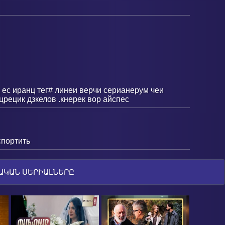
 ес иранц тег# линеи верчи серианерум чеи
црецик дзкелов .кнерек вор айспес
спортить
ԱԿԱՆ ՍԵՐԻԱԼՆԵՐԸ