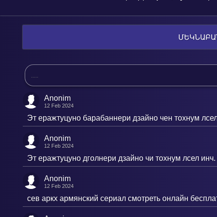
ՄԵԿՆԱԲԱ
Anonim
12 Feb 2024
Эт еражтуцуно барабаннери дзайно чен тохнум лсел 
Anonim
12 Feb 2024
Эт еражтуцуно дголнери дзайно чи тохнум лсел инч.
Anonim
12 Feb 2024
сев аркх армянский сериал смотреть онлайн беспла