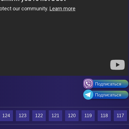
Подписаться
Подписаться
124
123
122
121
120
119
118
117