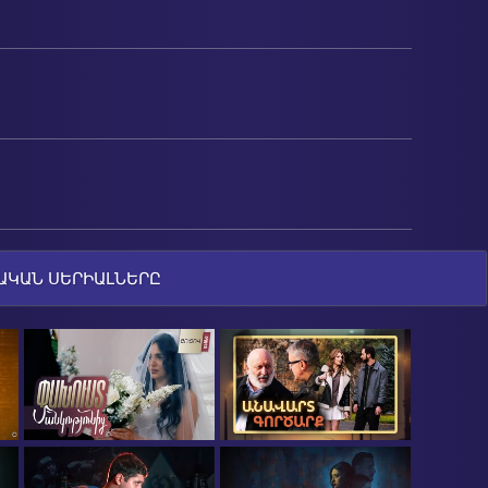
ԱԿԱՆ ՍԵՐԻԱԼՆԵՐԸ