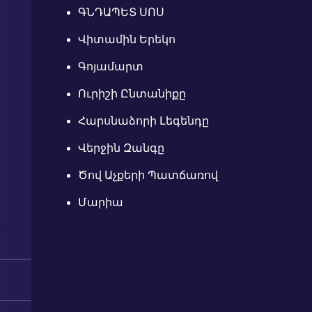
ԳՆԴԱՊԵՏ ՍՈՍ
Վիտամին Երեկո
Գոյամարտ
Ուրիշի Ընտանիքը
Հարսնաձորի Լեգենդը
Վերջին Զանգը
Ծով Աչքերի Պատճառով
Մարիա