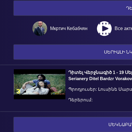
Դ
Мкртич Кебабчян
Все ак
ՍԵՐԻԱԼԻ Ն
Դիտել Վերջնագիծ 1 - 19 Սեր
Serianery Ditel Bardzr Vorako
Պրոդյուսեր: Լուսինե Մար
Դերերում:
ՄԵԿՆԱԲԱ