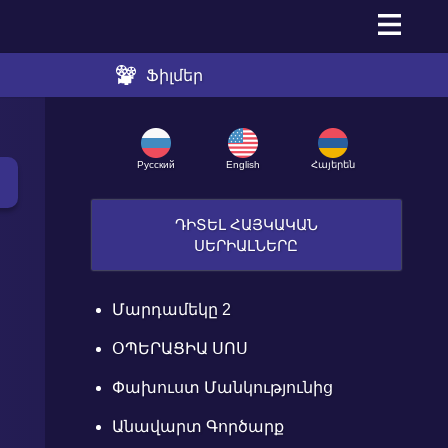
Ֆիլմեր
Русский
English
Հայերեն
ԴԻՏԵԼ ՀԱՅԿԱԿԱՆ
ՍԵՐԻԱԼՆԵՐԸ
Մարդամեկը 2
ՕՊԵՐԱՑԻԱ ՍՈՍ
Փախուստ Մանկությունից
Անավարտ Գործարք