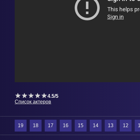
4.5/5
Список актеров
19
18
17
16
15
14
13
12