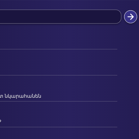
սատ նկարահանեն
?