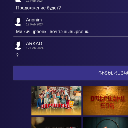
12 Feb 2024
Продолжение будет?
Anonim
12 Feb 2024
Ми кич црвенк , воч тэ цывырвенк.
ARKAD
12 Feb 2024
?
ԴԻՏԵԼ ՀԱՅԿ