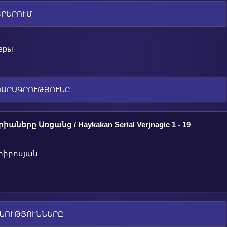
ԵՐԵՐՈՒՄ
теры
ԿԱՐԱԳՐՈՒԹՅՈՒՆԸ
իաները Առցանց / Haykakan Serial Verjnagic 1 - 19
v
տիրոսյան
ՆՈՒԹՅՈՒՆՆԵՐԸ