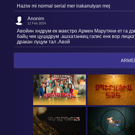
Haziw mi normal serial mer irakanutyan mej
Anonim
12 Feb 2024
Авойин хндрум ек маестро Армен Марутяни ет га д
байц чек цуцадрум .ашхатанкиц галис енк вор лицка
дракан луцум тал .Авой
ARMEN