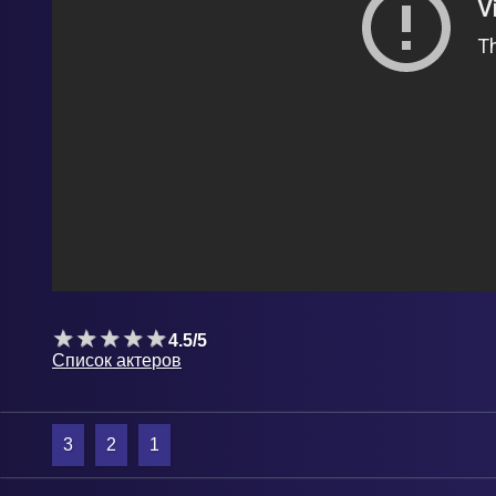
4.5/5
Список актеров
3
2
1