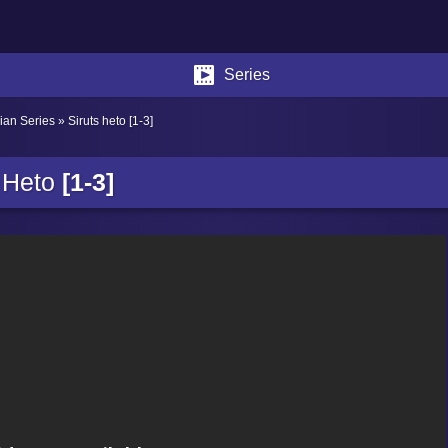
Series
ian Series
» Siruts heto [1-3]
s Heto
[1-3]