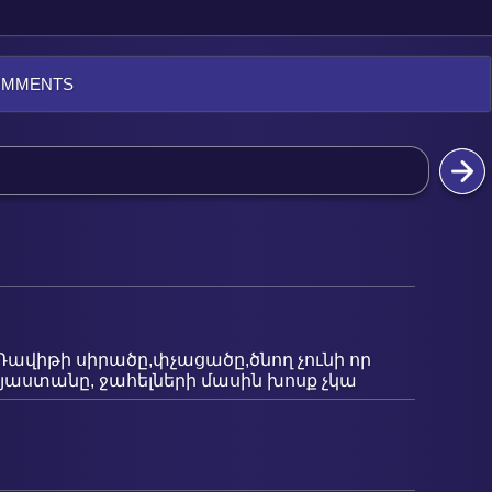
OMMENTS
տ Դավիթի սիրածը,փչացածը,ծնող չունի որ
Հայաստանը, ջահելների մասին խոսք չկա