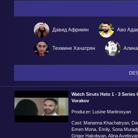
Давид Африкян
Аво Ада
Техмине Хачатрян
Алина
DES
Watch Siruts Heto 1 - 3 Series 
Vorakov
Producer: Lusine Martirosyan
Cast: Marianna Khachatryan, Da
Emen Mona, Emily, Sona Murady
Grigor Hakobyan, Alina Avetisya