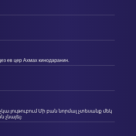
цез ев цер Ахмах кинодаранин.
ց չկա։յութուբում Մի բան նորմալ չտեսանք մեկ
 չնայել։