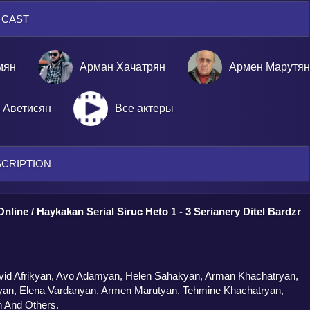
CAST
мян
Арман Хачатрян
Армен Марутя
 Аветисян
Все актеры
CRIPTION
Online / Haykakan Serial Siruc Heto 1 - 3 Serianery Ditel Bardzr
vid Afrikyan, Avo Adamyan, Helen Sahakyan, Arman Khachatryan,
an, Elena Vardanyan, Armen Marutyan, Tehmine Khachatryan,
n And Others.