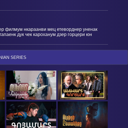
зер филмум нкараанви мец етеворднер уненак
тапаенк дук чек кароханум дзер горцери юн
IAN SERIES