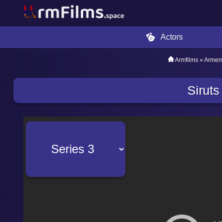
Actors
Armfilms
»
Armen
Sirut