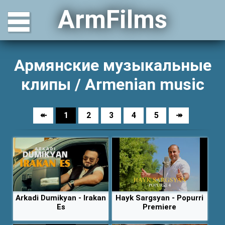
ArmFilms
Армянские музыкальные
клипы / Armenian music
↞
1
2
3
4
5
↠
Arkadi Dumikyan - Irakan
Hayk Sargsyan - Popurri
Es
Premiere