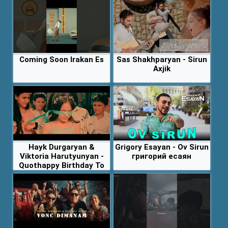
Coming Soon Irakan Es
Sas Shakhparyan - Sirun
Axjik
Hayk Durgaryan &
Grigory Esayan - Ov Sirun
Viktoria Harutyunyan -
григорий есаян
Quothappy Birthday To
Mequot Coming Soon