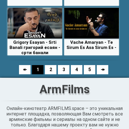
Grigory Esayan - Srti
Vache Amaryan - Te
Banali григорий есаян -
Sirum Es Asa Sirum Es -
срти банали
↞
1
2
3
4
5
↠
ArmFilms
Онлайн-кинотеатр ARMFILMS.space – это уникальная
интернет площадка, позволяющая Вам смотреть все
армянские фильмы и сериалы на одном сайте и не
только. Благодаря нашему проекту вам не нужно