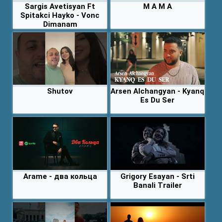
Sargis Avetisyan Ft
M A M A
Spitakci Hayko - Vonc
Dimanam
Shutov
Arsen Alchangyan - Kyanq
Es Du Ser
Arame - два кольца
Grigory Esayan - Srti
Banali Trailer