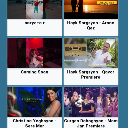
августа г
Hayk Sargsyan - Aranc
Qez
Coming Soon
Hayk Sargsyan - Qavor
Premiere
Christina Yeghoyan -
Gurgen Dabaghyan - Mam
Sere Mer
Jan Premiere