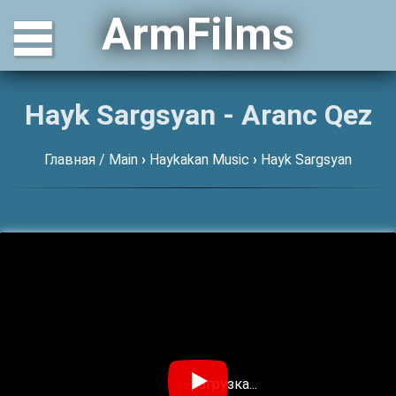
ArmFilms
Hayk Sargsyan - Aranc Qez
Главная / Main
›
Haykakan Music
›
Hayk Sargsyan
◌ Загрузка...