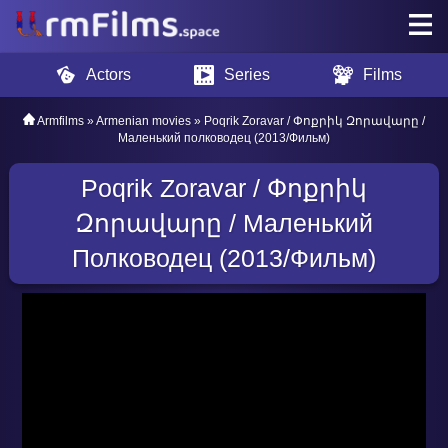
Actors
Series
Films
Armfilms
»
Armenian movies
» Poqrik Zoravar / Փոքրիկ Զորավարը /
Маленький полководец (2013/Фильм)
Poqrik Zoravar / Փոքրիկ
Զորավարը / Маленький
Полководец (2013/Фильм)