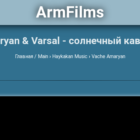
ArmFilms
yan & Varsal - солнечный ка
Главная / Main
›
Haykakan Music
›
Vache Amaryan