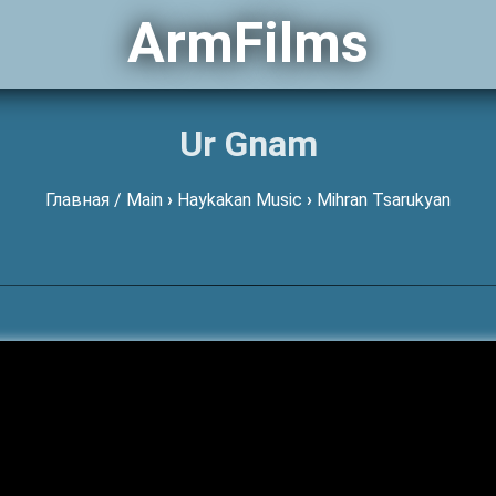
ArmFilms
Ur Gnam
Главная / Main
›
Haykakan Music
›
Mihran Tsarukyan