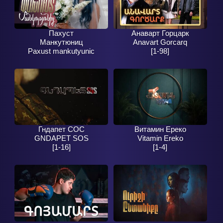
Пахуст
Анаварт Горцарк
Манкутюниц
Anavart Gorcarq
Paxust mankutyunic
[1-98]
[1-22]
Гндапет СОС
Витамин Ереко
GNDAPET SOS
Vitamin Ereko
[1-16]
[1-4]