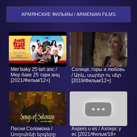
[1-198]
АРМЯНСКИЕ ФИЛЬМЫ / ARMENIAN FILMS
Mer baky 25 tari anc /
Солнце, горы и любовь
Мер баке 25 тари анц
/ Արև, սարեր ու սեր
[2021/Фильм/12+]
[2019/Фильм/12+]
Песни Соломона /
Axpers u es / Ахперс у
ес [2021/Фильм/18+
Սողոմոնի երգերը