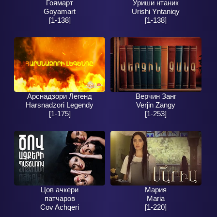
Гоямарт
Уриши нтаник
Goyamart
Urishi Yntaniqy
[1-138]
[1-138]
Арснадзори Легенд
Верчин Занг
Harsnadzori Legendy
Verjin Zangy
[1-175]
[1-253]
Цов ачкери
Мария
патчаров
Maria
Cov Achqeri
[1-220]
Patcharov