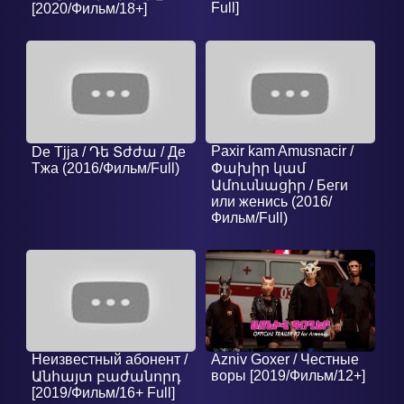
Full]
[2020/Фильм/18+]
Paxir kam Amusnacir /
De Tjja / Դե Տժժա / Де
Тжа (2016/Фильм/Full)
Փախիր կամ
Ամուսնացիր / Беги
или женись (2016/
Фильм/Full)
Неизвестный абонент /
Azniv Goxer / Честные
воры [2019/Фильм/12+]
Անհայտ բաժանորդ
[2019/Фильм/16+ Full]