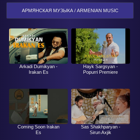
АРМЯНСКАЯ МУЗЫКА / ARMENIAN MUSIC
Arkadi Dumikyan -
Hayk Sargsyan -
Irakan Es
Popurri Premiere
Coming Soon Irakan
Sas Shakhparyan -
Es
Sirun Axjik