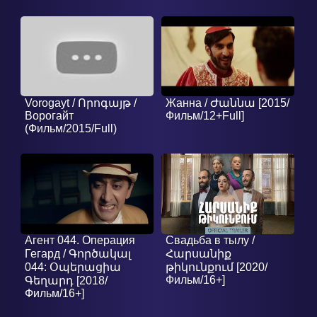
Vorogayt / Որոգայթ /
Жанна / Ժաննա [2015/
Ворогайт
Фильм/12+Full]
(Фильм/2015/Full)
Агент 044. Операция
Свадьба в тылу /
Гегард / Գործակալ
Հարսանիք
044: Օպերացիա
թիկունքում [2020/
Фильм/16+]
Գեղարդ [2018/
Фильм/16+]