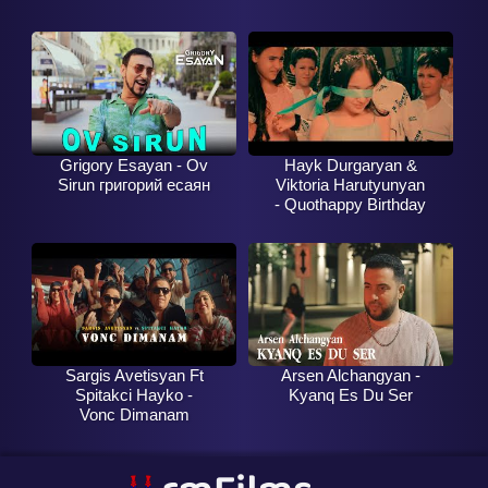
Grigory Esayan - Ov
Hayk Durgaryan &
Sirun григорий есаян
Viktoria Harutyunyan
- Quothappy Birthday
To Mequot Coming
Soon
Sargis Avetisyan Ft
Arsen Alchangyan -
Spitakci Hayko -
Kyanq Es Du Ser
Vonc Dimanam